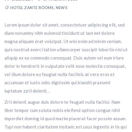
HOTEL ZANTE ROOMS
,
NEWS
Lorem ipsum dolor sit amet, consectetuer adipiscing elit
,
sed
diam nonummy nibh euismod tincidunt ut laoreet dolore
magna aliquam erat volutpat. Ut wisi enim ad minim veniam,
quis nostrud exerci tation ullamcorper suscipit lobortis nisl ut
aliquip ex ea commodo consequat. Duis autem vel eum iriure
dolor in hendrerit in vulputate velit esse molestie consequat,
vel illum dolore eu feugiat nulla facilisis at vero eros et
accumsan et iusto odio dignissim qui blandit praesent
luptatum zzril delenit…
Zril delenit augue duis dolore te feugait nulla facilisi. Nam
liber tempor cum soluta nobis eleifend option congue nihil
imperdiet doming id quod mazim placerat facer possim assum.
Typi non habent claritatem insitam; est usus legentis in iis qui